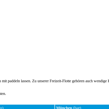
t paddeln lassen. Zu unserer Freizeit-Flotte gehören auch wendige Ka
ten.
au)
München
(Isar)