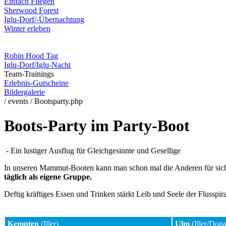
Einfach Fliegen
Sherwood Forest
Iglu-Dorf/-Übernachtung
Winter erleben
News / Aktuelles
Robin Hood Tag
Iglu-Dorf/Iglu-Nacht
Team-Trainings
Erlebnis-Gutscheine
Bildergalerie
/ events / Bootsparty.php
Boots-Party im Party-Boot
- Ein lustiger Ausflug für Gleichgesinnte und Gesellige
In unseren Mammut-Booten kann man schon mal die Anderen für sich mi
täglich als eigene Gruppe.
Deftig kräftiges Essen und Trinken stärkt Leib und Seele der Flusspira
Kempten
(Iller)
Ulm
(Iller/Don