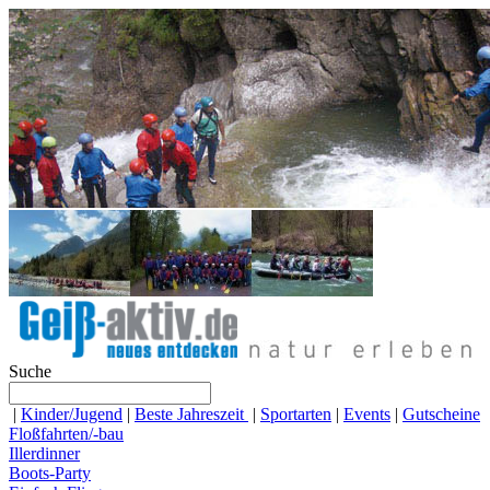
Suche
|
Kinder/Jugend
|
Beste Jahreszeit
|
Sportarten
|
Events
|
Gutscheine
Floßfahrten/-bau
Illerdinner
Boots-Party