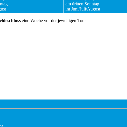
ntag
am dritten Sonntag
gust
im Juni/Juli/August
ldeschluss
eine Woche vor der jeweiligen Tour
nt.