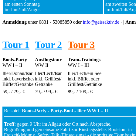
am ersten Sonntag
am zweiten Son
im Juni/Juli/August
im Juni/Juli/Au
Anmeldung
unter 0831 - 53085850 oder
info@geissaktiv.de
· |
Anme
Tour 1
Tour 2
Tour 3
Boots-Party
Ausflugstour
Team-Trainings
WW I – II
WW II
WW I – III
Iller/Donau/Isar
Iller/Lech/Isar
Iller/Lech/ein See
inkl. bayerisches
inkl. Grillfest/
inkl. Büffet oder
Büffet/Getränke
Getränke
Grillfest/Getränke
59,- / 79,- €
79,- / 99,- €
89,- / 109,- €
Beispiel:
Boots-Party - Party-Boot - Iller WW I – II
Treff:
gegen 9 Uhr im Allgäu oder Ort nach Absprache.
Begrüßung und gemeinsame Fahrt zur Einstiegsstelle. Bootstour in
Freizeitkleidung, Safety Talk (Einweisung) - die spritzige Tour begin