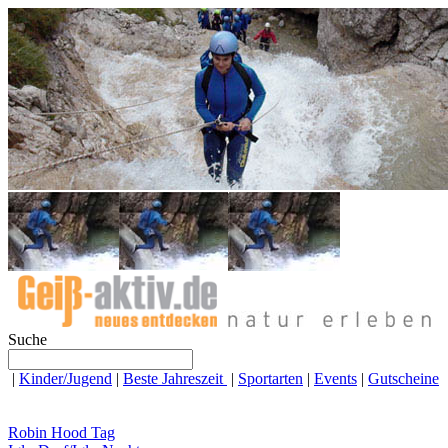
Suche
|
Kinder/Jugend
|
Beste Jahreszeit
|
Sportarten
|
Events
|
Gutscheine
News / Aktuelles
Robin Hood Tag